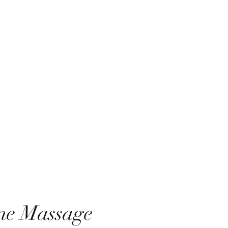
hein
Team
Studiobereiche
Kontakt
Chiangmai Loyalty
ne Massage