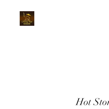
Chiangmai Massage Luzern
Über uns
Online buchen
Massagen & Preise
Gutsc
Hot Sto