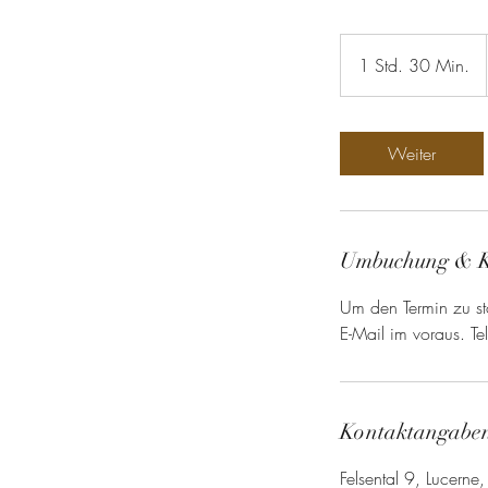
1 Std. 30 Min.
1
S
t
d
Weiter
3
0
M
i
Umbuchung & 
n
.
Um den Termin zu sto
E-Mail im voraus. 
Kontaktangabe
Felsental 9, Lucerne