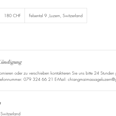
180
Schweizer
180 CHF
Felsental 9 ,Luzern, Switzerland
Franken
Kündigung
rnieren oder zu verschieben kontaktieren Sie uns bitte 24 Stunden 
Telefonnummer: 079 324 66 21 E-Mail: chiangmaimassageluzern@
n
, Switzerland