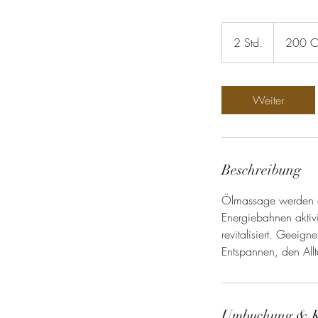
200
Schweizer
2 Std.
2
200 
Franken
S
t
d
Weiter
.
Beschreibung
Ölmassage werden ät
Energiebahnen aktiv
revitalisiert. Geei
Entspannen, den Allt
Umbuchung & 