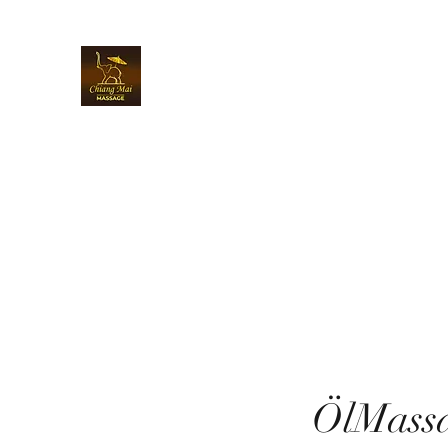
Chiangmai Massage Luzern
Über uns
Online buchen
Massagen & Preise
Gutsc
ÖlMass