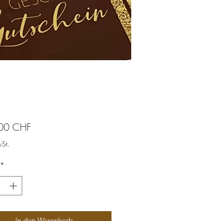
Preis
00 CHF
wSt.
*
In den Warenkorb