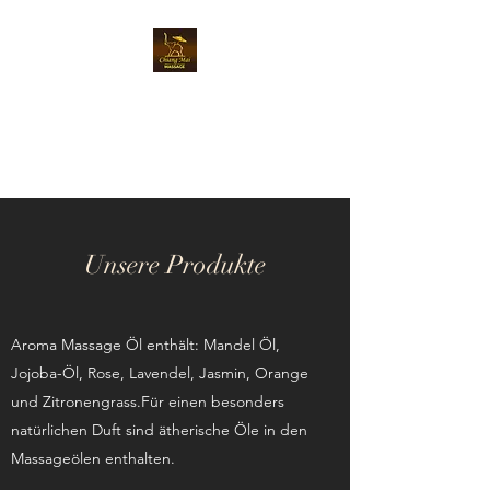
Chiangmai Massage
Luzern
Unsere Produkte
Aroma Massage Öl enthält: Mandel Öl,
Jojoba-Öl, Rose, Lavendel, Jasmin, Orange
und Zitronengrass.Für einen besonders
natürlichen Duft sind ätherische Öle in den
Massageölen enthalten.