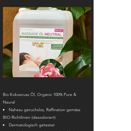
Bio Kokosnuss Öl, Organic 100% Pure &
Naural
Nahezu geruchslos, Raffination gemäss
BIO-Richtlinien (desodoriert)
Dermatologisch getestet